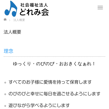
T
o
g
ホーム
法人概要
g
l
法人概要
e
n
a
v
理念
i
g
ゆっくり・のびのび・おおきくなぁれ！
a
t
i
o
すべてのお子様に愛情を持って保育します
n
のびのびと幸せに毎日を過ごせるようにします
遊びながら学べるようにします